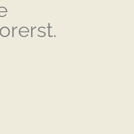
e
orerst.